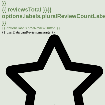
}}
{{ reviewsTotal }}
{{
options.labels.pluralReviewCountLabe
}}
{{ options.labels.newReviewButton }}
{{ userData.canReview.message }}