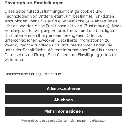
Tour entdecken
Abenteuertour Wermelskirchen 🆕